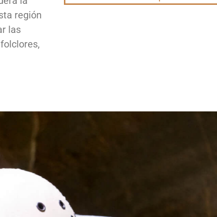
derá la
sta región
r las
folclores,