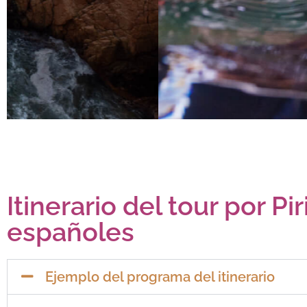
Itinerario del tour por Pi
españoles
Ejemplo del programa del itinerario