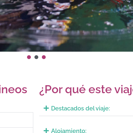
rineos
¿Por qué este via
Destacados del viaje:
Alojamiento: