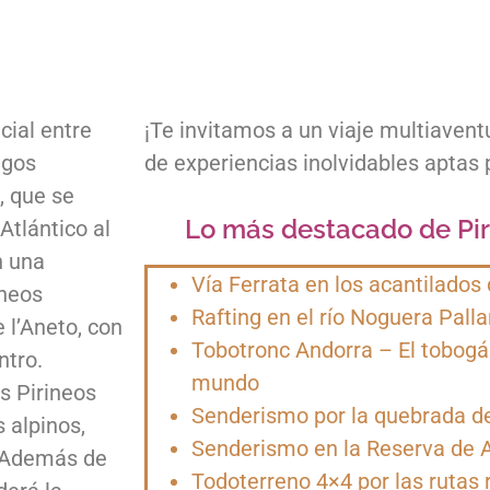
cial entre
¡Te invitamos a un viaje multiaventu
egos
de experiencias inolvidables aptas 
, que se
Lo más destacado de Pir
Atlántico al
n una
Vía Ferrata en los acantilados
ineos
Rafting en el río Noguera Palla
 l’Aneto, con
Tobotronc Andorra – El tobogá
ntro.
mundo
s Pirineos
Senderismo por la quebrada de
 alpinos,
Senderismo en la Reserva de A
. Además de
Todoterreno 4×4 por las rutas 