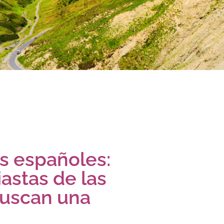
os españoles:
iastas de las
buscan una