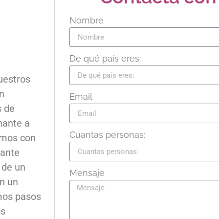
Nombre
De qué país eres:
uestros
n
Email
s de
nante a
Cuantas personas:
remos con
jante
 de un
Mensaje
n un
mos pasos
os