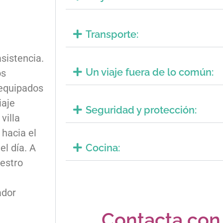
Transporte:
sistencia.
Un viaje fuera de lo común:
os
 equipados
iaje
Seguridad y protección:
villa
 hacia el
l día. A
Cocina:
estro
ador
Contacta con